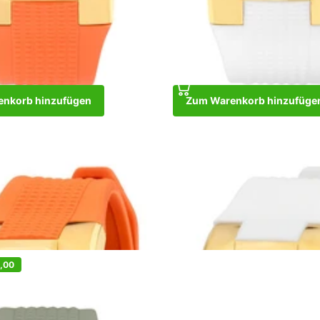
nkorb hinzufügen
Zum Warenkorb hinzufüge
old Orange
Ibiza Rebel Gold White
9,00
€329,00
€249,00
korb hinzufügen
Zum Warenkorb hinzufügen
0,00