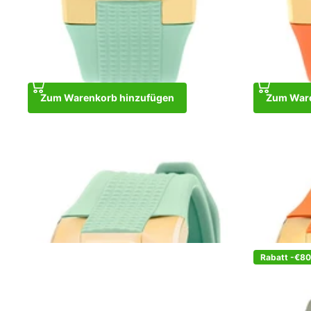
Zum Warenkorb hinzufügen
Zum Ware
Ibiza Rebel Gold Turquoise
Ibiza Rebel G
€329,00
€249,00
€329,00
€24
Zum Warenkorb hinzufügen
Zum Waren
Rabatt -€8