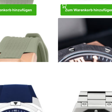
nkorb hinzufügen
Zum Warenkorb hinzufüge
ose Gold Green
Wise Man Steel Rose Gold
€369,00
Zum Warenkorb hinzufügen
9,00
korb hinzufügen