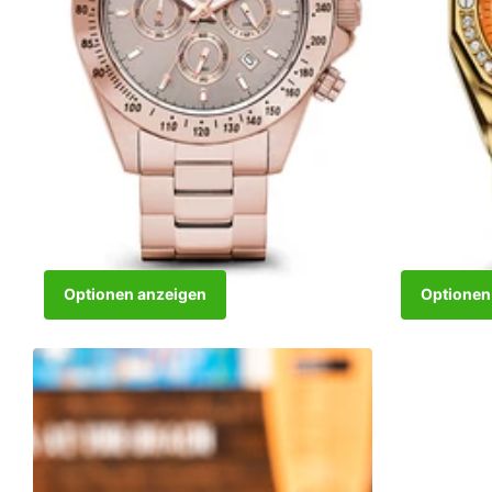
Optionen anzeigen
Optionen
Power Babe Big Rose Gold Grey
The One Gold
Nicht vorrätig
Nicht vorrätig
Nicht vorrätig
Nicht vorrätig
€299,00
€389,00