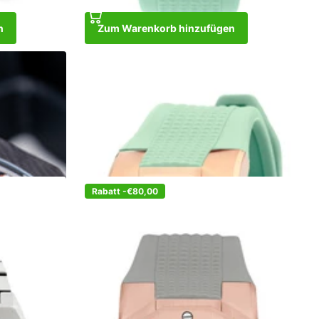
n
Zum Warenkorb hinzufügen
Ibiza Rebel Rose Gold Turquoise
€329,00
€249,00
Zum Warenkorb hinzufügen
Rabatt -€80,00