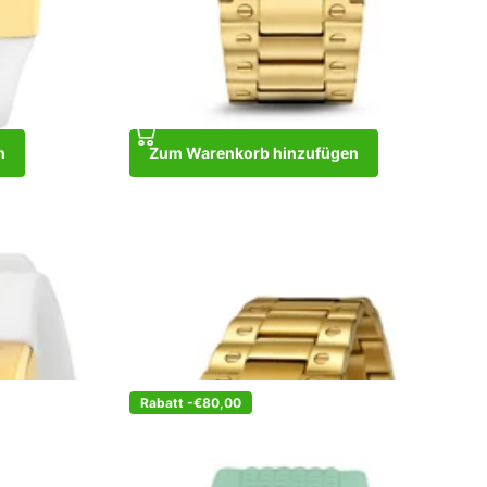
n
Zum Warenkorb hinzufügen
The One Gold Beige
1 auf Lager
1 auf Lager
€389,00
Zum Warenkorb hinzufügen
Rabatt -€80,00