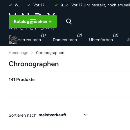
Weltweiter Versand
Vor 17 Uhr bestellt, noch am selben Tag verschickt
2 Jahre Garantie
2 Jahre Garantie
Katalog ansehen
(1)
(2)
(3)
Herrenuhren
Damenuhren
Uhrenfarben
Uh
Homepage
Chronographen
Chronographen
141 Produkte
Sortieren nach