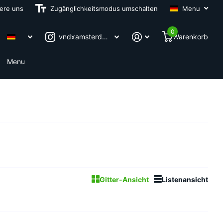
iere uns
Zugänglichkeitsmodus umschalten
Menu
0
vndxamsterdam
Warenkorb
Menu
Gitter-Ansicht
Listenansicht