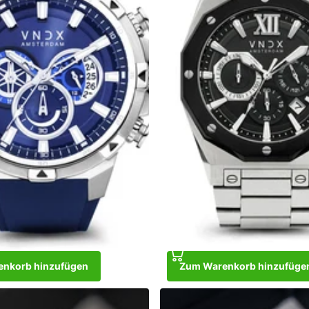
nkorb hinzufügen
Zum Warenkorb hinzufüge
ig Brother Blue
Wise Man Steel Silver Black