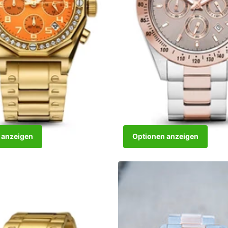
 anzeigen
Optionen anzeigen
 Orange
Power Babe Big Two-Tone Rose
Nicht vorrätig
Nicht vorrätig
€299,00