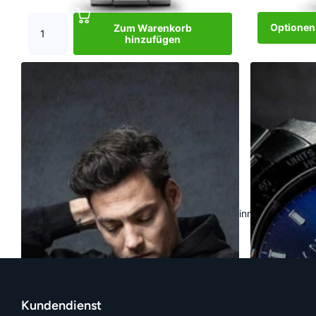
Optionen
Zum Warenkorb
hinzufügen
Dark DJ Silver
Dark DJ Silve
€269,00
Nicht vorrätig
Nicht vorrätig
Zum Warenkorb hinzufügen
€269,00
Optionen 
Die Nacht ist dein Tag. Wenn es dunkel ist, beginnt die Energ
spät!
Kundendienst