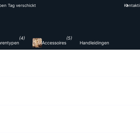
lben Tag verschickt
Kontakt
2
(4)
(5)
rentypen
Accessoires
Handleidingen