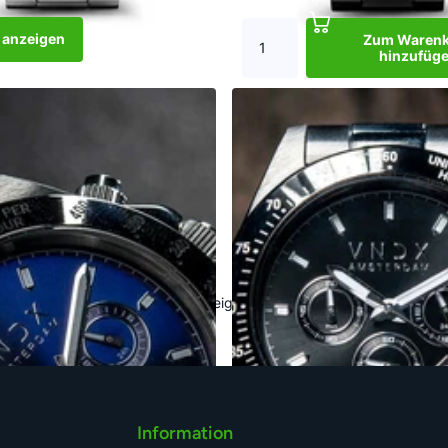
 anzeigen
Zum Waren
hinzufüg
r Blue
Dark DJ Black
4 auf Lager
4 auf Lager
€309,00
anzeigen
Zum Warenkorb hi
ie zu fließen. Du bist der DJ deines eigenen Lebens. Auf der Suche 
Information