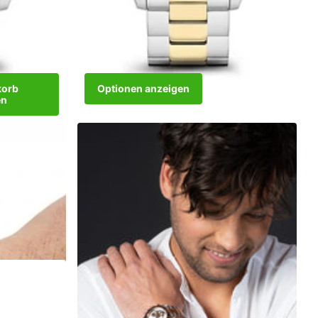
Optionen anzeigen
korb
en
Dark DJ Two-Tone Gray
Nicht vorrätig
Nicht vorrätig
nzufügen
€299,00
Optionen anzeigen