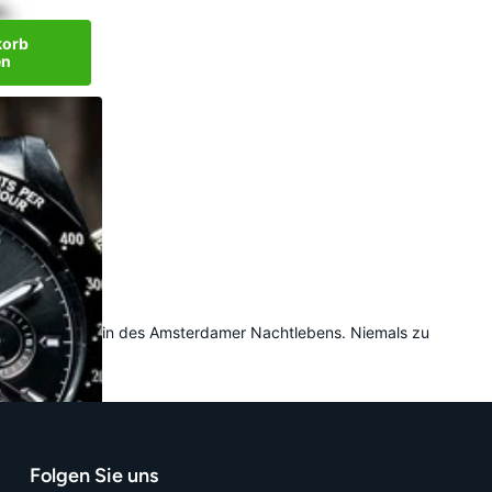
korb
en
nzufügen
nach dem Adrenalin des Amsterdamer Nachtlebens. Niemals zu
Folgen Sie uns