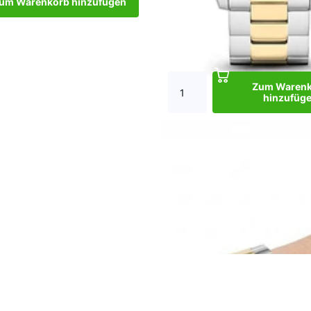
um Warenkorb hinzufügen
Zum Waren
hinzufüg
Dark DJ Two-Tone Black
€299,00
Zum Warenkorb hi