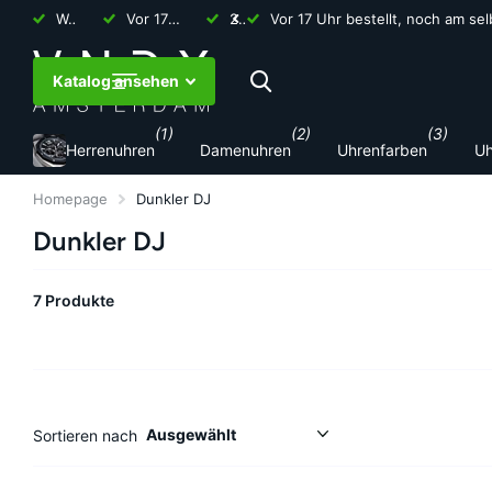
Weltweiter Versand
Vor 17 Uhr bestellt, noch am selben Tag verschickt
2 Jahre Garantie
Vor 17 Uhr bestellt, noch am se
Katalog ansehen
(1)
(2)
(3)
Herrenuhren
Damenuhren
Uhrenfarben
Uh
Homepage
Dunkler DJ
Dunkler DJ
7 Produkte
Sortieren nach