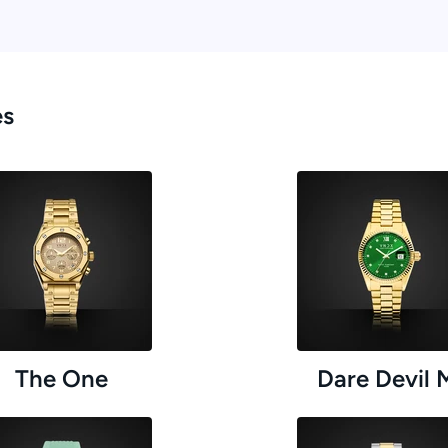
es
The One
Dare Devil 