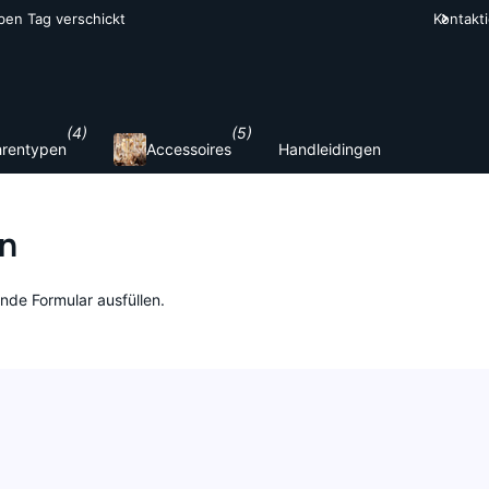
lben Tag verschickt
Kontakt
2
(4)
(5)
rentypen
Accessoires
Handleidingen
en
nde Formular ausfüllen.