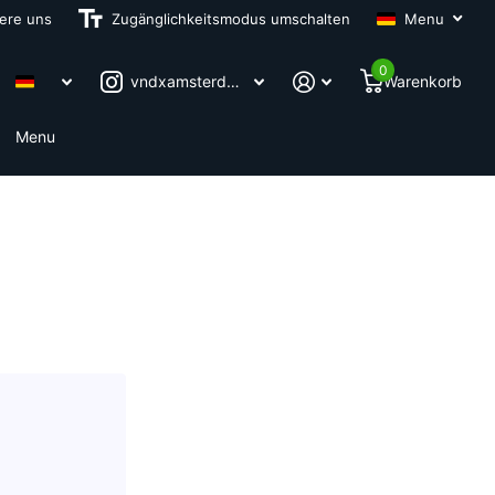
iere uns
 Jahre Garantie
Zugänglichkeitsmodus umschalten
Menu
0
vndxamsterdam
Warenkorb
Menu