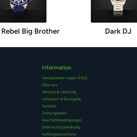
Rebel Big Brother
Dark DJ
Information
Veelgestelde vragen (FAQ)
Über uns
Versand & Lieferung
Umtausch & Rückgabe
Garantie
Zahlungsarten
Geschäftsbedingungen
Datenschutzerklärung
Haftungsausschluss