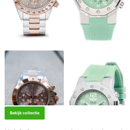
Power Babe Big Two-Tone
Ibiza Rebel Silver Turquoise
Rose Gray
€329,00
€249,00
Out of stock
€299,00
View options
Bekijk collectie