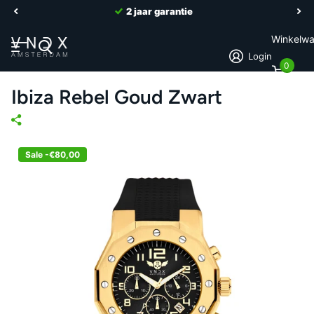
2 jaar garantie
Winkelw
Login
0
Ibiza Rebel Goud Zwart
Sale -€80,00