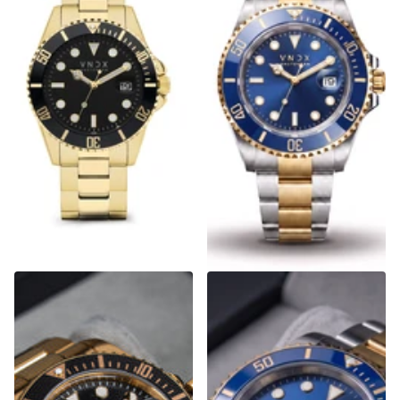
AMS. LXRY. Staal Goud Zwart
AMS. LXRY. Zilver Goud
Blauw
€279,00
€279,00