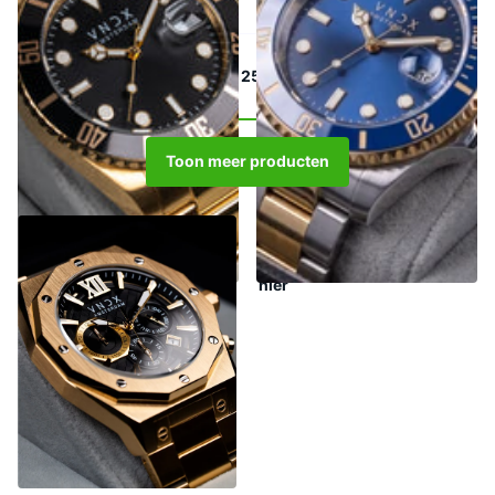
Je hebt
24
van de
25
producten gezien
Toon meer producten
Gouden horloges voor heren
| Heren horloge goud | Shop
hier