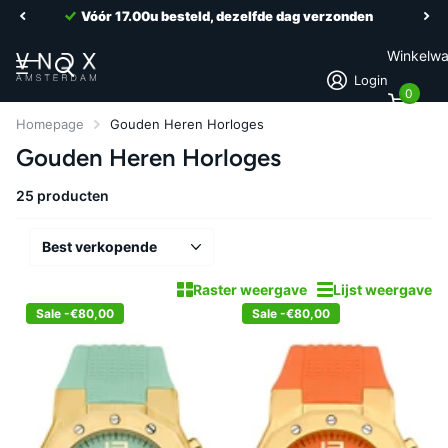
2 jaar garantie
Winkelw
Login
0
Homepage
Gouden Heren Horloges
Gouden Heren Horloges
25 producten
Raster weergave
Lijst weergave
Sale -€80,00
Sale -€80,00