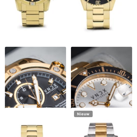
Young Rebel Big Boy Staal
AMS. LXRY. Staal Goud Wit
Goud Zwart
€279,00
Nog 1 op voorraad
Nog 1 op voorraad
€399,00
Nieuw